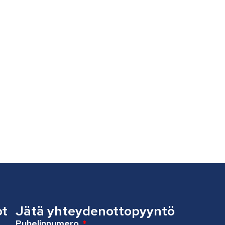
ot
Jätä yhteydenottopyyntö
Puhelinnumero