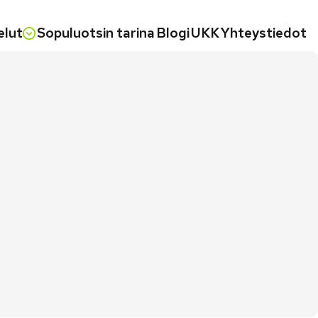
elut
Sopuluotsin tarina
Blogi
UKK
Yhteystiedot