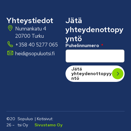
Yhteystiedot
Jätä
yhteydenottopy
Nunnankatu 4
20700 Turku
yntö
+358 40 5277 065
Puhelinnumero
heidi@sopuluotsi.fi
Jätä
yhteydenottopyy
ntö
©20
Sopuluo
| Kotisivut:
26 –
tsi Oy
Sivustamo Oy