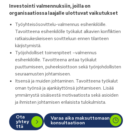
Investointi valmennuksiin, joilla on
organisaatiossa laajalle ulottuvat vaikutukset
Työyhteisösovittelu-valmennus esihenkilöille.
Tavoitteena esihenkilölle työkalut alkavien konfliktien
ratkaisukeskeiseen sovitteluun ennen tilanteen
kärjistymistä.
Työjohdolliset toimenpiteet –valmennus
esihenkilöille. Tavoitteena antaa työkalut
puuttumiseen, puheeksiottoon sekä työnjohdollisten
seuraamusten johtamiseen.
Itsensä ja muiden johtaminen. Tavoitteena työkalut
oman työnsä ja ajankäyttönsä johtamiseen. Lisää
ymmärrystä sisäisestä motivaatiosta sekä asioiden
ja ihmisten johtamisen erilaisista tulokulmista.
Ota
Varaa aika maksuttomaan
yhtey
konsultaatioon
ttä