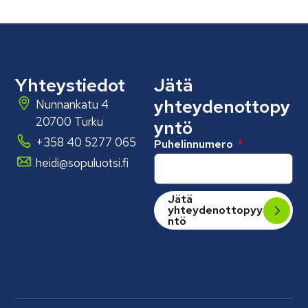
Yhteystiedot
Jätä
yhteydenottopy
Nunnankatu 4
20700 Turku
yntö
+358 40 5277 065
Puhelinnumero
heidi@sopuluotsi.fi
Jätä
yhteydenottopyy
ntö