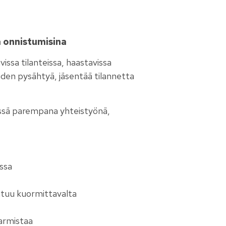
ä onnistumisina
issa tilanteissa, haastavissa
den pysähtyä, jäsentää tilannetta
missä parempana yhteistyönä,
ssa
ntuu kuormittavalta
armistaa