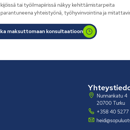
kijöissä tai työilmapiirissä näkyy kehittämistarpeita
 parantuneena yhteistyönä, työhyvinvointina ja mitattavi
ika maksuttomaan konsultaatioon
Yhteystied
Nunnankatu 4
20700 Turku
+358 40 5277
heidi@sopuluotsi