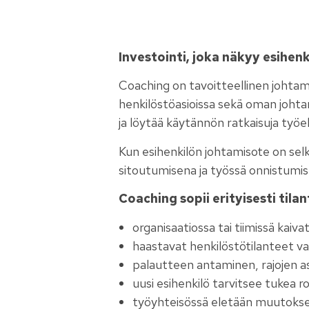
Investointi, joka näkyy esihen
Coaching on tavoitteellinen johtami
henkilöstöasioissa sekä oman johta
ja löytää käytännön ratkaisuja työ
Kun esihenkilön johtamisote on sel
sitoutumisena ja työssä onnistumis
Coaching sopii erityisesti tilant
organisaatiossa tai tiimissä ka
haastavat henkilöstötilanteet va
palautteen antaminen, rajojen a
uusi esihenkilö tarvitsee tukea 
työyhteisössä eletään muutokse