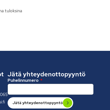
na tuloksina
ot
Jätä yhteydenottopyyntö
Puhelinnumero
 065
.fi
Jätä yhteydenottopyyntö