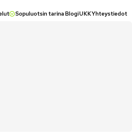
elut
Sopuluotsin tarina
Blogi
UKK
Yhteystiedot