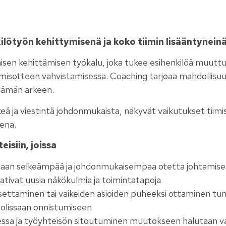
kilötyön kehittymisenä ja koko tiimin lisääntynein
sen kehittämisen työkalu, joka tukee esihenkilöä muuttuv
misotteen vahvistamisessa. Coaching tarjoaa mahdollisuu
elämän arkeen.
keä ja viestintä johdonmukaista, näkyvät vaikutukset tii
ena.
eisiin, joissa
ivataan selkeämpää ja johdonmukaisempaa otetta johtamise
ativat uusia näkökulmia ja toimintatapoja
settaminen tai vaikeiden asioiden puheeksi ottaminen tu
roolissaan onnistumiseen
ssa ja työyhteisön sitoutuminen muutokseen halutaan v