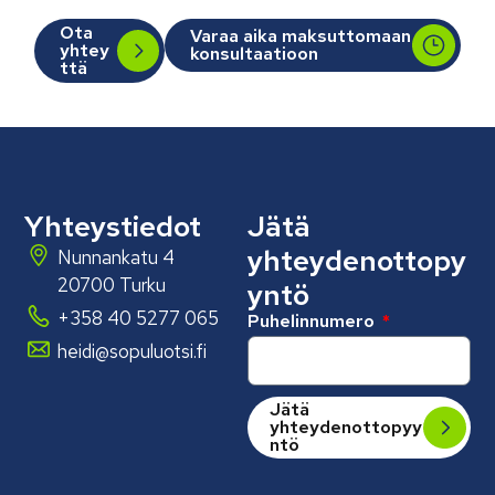
Ota
Varaa aika maksuttomaan
yhtey
konsultaatioon
ttä
Yhteystiedot
Jätä
yhteydenottopy
Nunnankatu 4
20700 Turku
yntö
+358 40 5277 065
Puhelinnumero
heidi@sopuluotsi.fi
Jätä
yhteydenottopyy
ntö