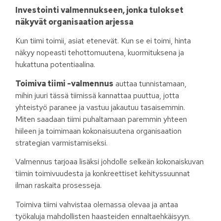
Investointi valmennukseen, jonka tulokset
näkyvät organisaation arjessa
Kun tiimi toimii, asiat etenevät. Kun se ei toimi, hinta
näkyy nopeasti tehottomuutena, kuormituksena ja
hukattuna potentiaalina.
Toimiva tiimi -valmennus
auttaa tunnistamaan,
mihin juuri tässä tiimissä kannattaa puuttua, jotta
yhteistyö paranee ja vastuu jakautuu tasaisemmin.
Miten saadaan tiimi puhaltamaan paremmin yhteen
hiileen ja toimimaan kokonaisuutena organisaation
strategian varmistamiseksi.
Valmennus tarjoaa lisäksi johdolle selkeän kokonaiskuvan
tiimin toimivuudesta ja konkreettiset kehityssuunnat
ilman raskaita prosesseja.
Toimiva tiimi vahvistaa olemassa olevaa ja antaa
työkaluja mahdollisten haasteiden ennaltaehkäisyyn.