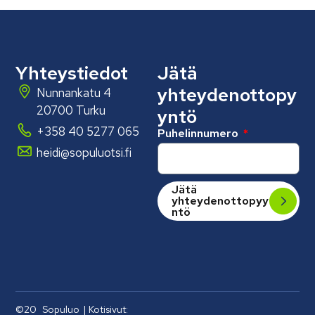
Yhteystiedot
Jätä
yhteydenottopy
Nunnankatu 4
20700 Turku
yntö
+358 40 5277 065
Puhelinnumero
heidi@sopuluotsi.fi
Jätä
yhteydenottopyy
ntö
©20
Sopuluo
| Kotisivut: