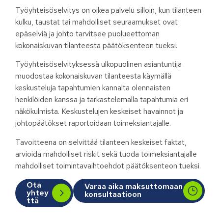
Työyhteisöselvitys on oikea palvelu silloin, kun tilanteen
kulku, taustat tai mahdolliset seuraamukset ovat
epäselviä ja johto tarvitsee puolueettoman
kokonaiskuvan tilanteesta päätöksenteon tueksi.
Työyhteisöselvityksessä ulkopuolinen asiantuntija
muodostaa kokonaiskuvan tilanteesta käymällä
keskusteluja tapahtumien kannalta olennaisten
henkilöiden kanssa ja tarkastelemalla tapahtumia eri
näkökulmista. Keskustelujen keskeiset havainnot ja
johtopäätökset raportoidaan toimeksiantajalle.
Tavoitteena on selvittää tilanteen keskeiset faktat,
arvioida mahdolliset riskit sekä tuoda toimeksiantajalle
mahdolliset toimintavaihtoehdot päätöksenteon tueksi.
Ota
Varaa aika maksuttomaan
yhtey
konsultaatioon
ttä